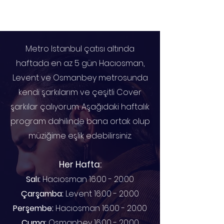
Yiğitcan Sonlu
Metro Istanbul çatısı altında
haftada en az 5 gün Hacıosman,
Levent ve Osmanbey metrosunda
kendi şarkılarım ve çeşitli Cover
şarkılar çalıyorum. Aşağıdaki haftalık
program dahilinde bana ortak olup
müziğime eşlik edebilirsiniz:
Her Hafta:
Salı:
Hacıosman 16:00 - 20:00
Çarşamba:
Levent 16:00 - 20:00
Perşembe:
Hacıosman 16:00 - 20:00
Cuma:
Osmanbey 16:00 - 20:00