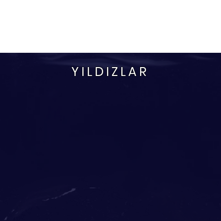
Yiğitcan Sonlu
Ana Sayfa
Diskografi
Konserler
Sokak Müziği
YILDIZLAR