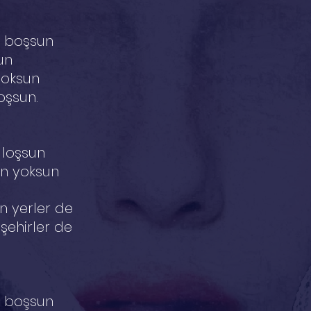
n boşsun
un
yoksun
oşsun.
 loşsun
an yoksun
 yerler de
şehirler de
n boşsun