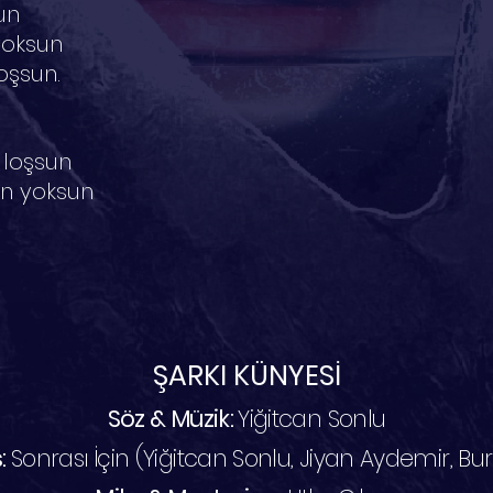
un
yoksun
oşsun.
 loşsun
an yoksun
ŞARKI KÜNYESİ
Söz & Müzik:
Yiğitcan Sonlu
:
Sonrası İçin (Yiğitcan Sonlu, Jiyan Aydemir, B