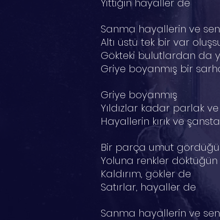
Yittiğin hayaller de
Sanma hayallerin ve se
Altı üstü tek bir var oluşs
Gökteki bulutlardan da 
Griye boyanmış bir sarh
Griye boyanmış
Yıldızlar kadar parlak ve
Hayallerin kırık ve şanst
Bir parça umut gördüğün
Yoluna renkler döktüğün 
Kaldırım, gökler de
Satırlar, hayaller de
Sanma hayallerin ve se